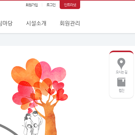
회원가입
로그인
인트라넷
림마당
시설소개
회원관리
오시는 길
웹진