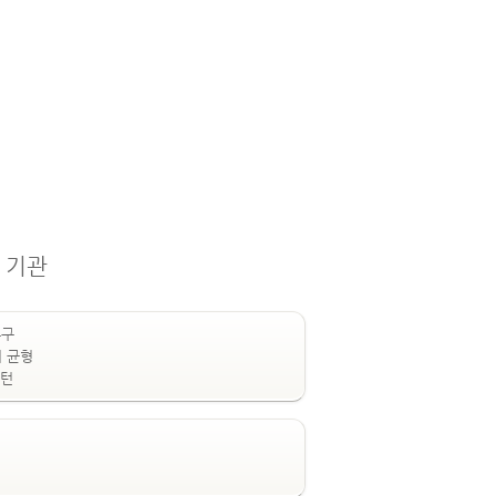
 기관
추구
의 균형
패턴