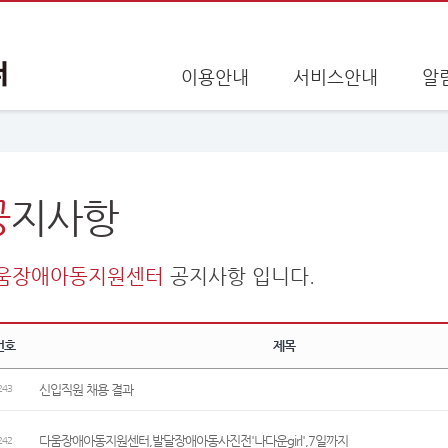
이용안내
서비스안내
알
봉사신청 아이콘
공
지사항
후원신청 아이콘
움장애아동지원센터
공지사항 입니다.
번호
제목
신입직원 채용 결과
243
다움장애아동지원센터,발달장애아동사진전'나다운girl',7일까지
242