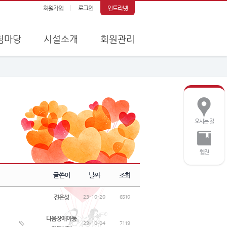
회원가입
로그인
인트라넷
림마당
시설소개
회원관리
오시는 길
웹진
글쓴이
날짜
조회
전은성
23-10-20
6510
다움장애아동
23-10-04
7119