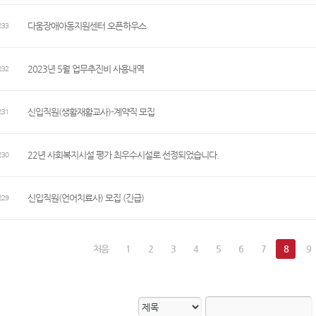
다움장애아동지원센터 오픈하우스
233
2023년 5월 업무추진비 사용내역
232
신입직원(생활재활교사)-계약직 모집
231
22년 사회복지시설 평가 최우수시설로 선정되었습니다.
230
신입직원(언어치료사) 모집 (긴급)
229
처음
1
2
3
4
5
6
7
8
9