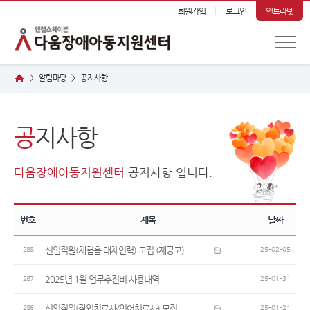
회원가입
로그인
인트라넷
알림마당
공
지사항
>
>
공
지사항
다움장애아동지원센터
공지사항 입니다.
번호
제목
날짜
신입직원(체험홈 대체인력) 모집 (재공고)
288
25-02-05
2025년 1월 업무추진비 사용내역
287
25-01-31
신입직원(작업치료사/언어치료사) 모집
286
25-01-21