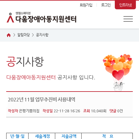
회원가입
로그인
인트라넷
알림마당
공
지사항
>
>
공
지사항
다움장애아동지원센터
공지사항 입니다.
2022년 11월 업무추진비 사용내역
작성자
은평기쁨의집
작성일
22-11-28 16:26
조회
10,040회
댓글
0건
년-월-일
세출계정
지출금액
적 요