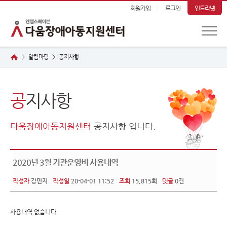
회원가입
로그인
인트라넷
알림마당
공
지사항
>
>
공
지사항
다움장애아동지원센터
공지사항 입니다.
2020년 3월 기관운영비 사용내역
작성자
강민지
작성일
20-04-01 11:52
조회
15,815회
댓글
0건
사용내역 없습니다.